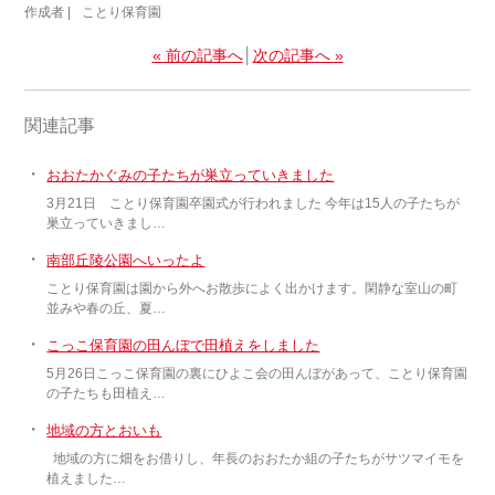
作成者 |
ことり保育園
« 前の記事へ
│
次の記事へ »
関連記事
・
おおたかぐみの子たちが巣立っていきました
3月21日 ことり保育園卒園式が行われました 今年は15人の子たちが
巣立っていきまし…
・
南部丘陵公園へいったよ
ことり保育園は園から外へお散歩によく出かけます。閑静な室山の町
並みや春の丘、夏…
・
こっこ保育園の田んぼで田植えをしました
5月26日こっこ保育園の裏にひよこ会の田んぼがあって、ことり保育園
の子たちも田植え…
・
地域の方とおいも
地域の方に畑をお借りし、年長のおおたか組の子たちがサツマイモを
植えました…