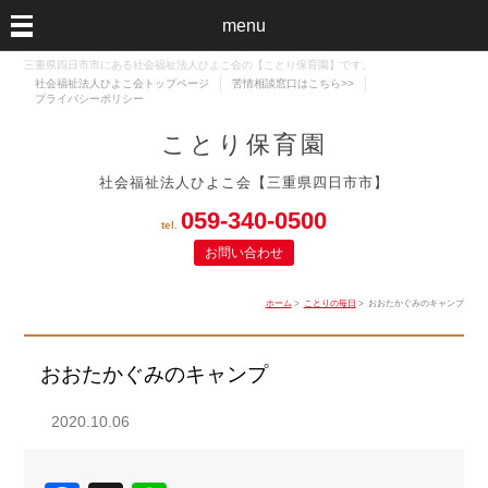
menu
三重県四日市市にある社会福祉法人ひよこ会の【ことり保育園】です。
社会福祉法人ひよこ会トップページ
苦情相談窓口はこちら>>
プライバシーポリシー
ことり保育園
社会福祉法人ひよこ会【三重県四日市市】
059‐340-0500
tel.
お問い合わせ
ホーム
>
ことりの毎日
> おおたかぐみのキャンプ
おおたかぐみのキャンプ
2020.10.06