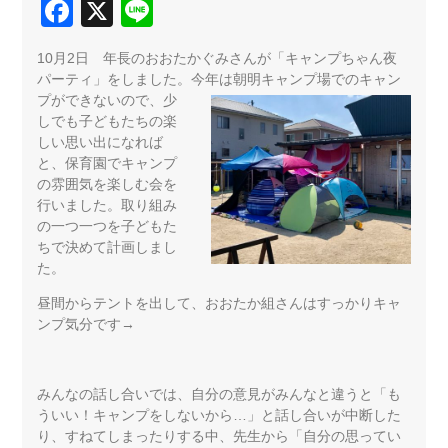
Facebook
X
Line
10月2日 年長のおおたかぐみさんが「キャンプちゃん夜
パーティ」をしました。今年は朝明
キャンプ場でのキャン
プができないので、少
しでも子どもたちの楽
しい思い出になれば
と、保育園でキャンプ
の雰囲気を楽しむ会を
行いました。取り組み
の一つ一つを子どもた
ちで決めて計画しまし
た。
昼間からテントを出して、おおたか組さんはすっかりキャ
ンプ気分です→
みんなの話し合いでは、自分の意見がみんなと違うと「も
ういい！キャンプをしないから…」と話し合いが中断した
り、すねてしまったりする中、先生から「自分の思ってい