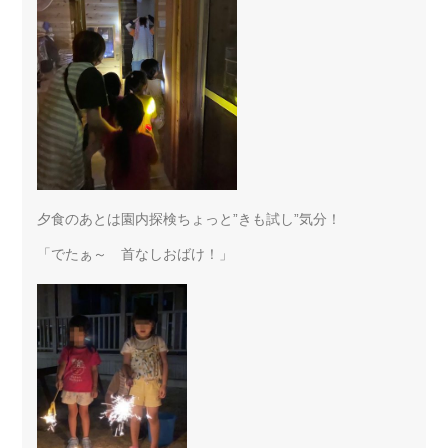
夕食のあとは園内探検ちょっと”きも試し”気分！
「でたぁ～ 首なしおばけ！」