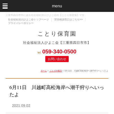
menu
三重県四日市市にある社会福祉法人ひよこ会の【ことり保育園】です。
社会福祉法人ひよこ会トップページ
苦情相談窓口はこちら>>
プライバシーポリシー
ことり保育園
社会福祉法人ひよこ会【三重県四日市市】
059‐340-0500
tel.
お問い合わせ
ホーム
>
ことりの毎日
> 6月11日 川越町高松海岸へ潮干狩りへいったよ
6月11日 川越町高松海岸へ潮干狩りへいっ
たよ
2021.09.02