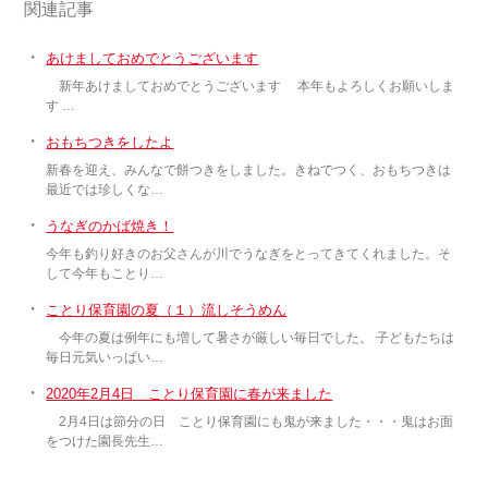
関連記事
・
あけましておめでとうございます
新年あけましておめでとうございます 本年もよろしくお願いしま
す …
・
おもちつきをしたよ
新春を迎え、みんなで餅つきをしました。きねでつく、おもちつきは
最近では珍しくな…
・
うなぎのかば焼き！
今年も釣り好きのお父さんが川でうなぎをとってきてくれました。そ
して今年もことり…
・
ことり保育園の夏（１）流しそうめん
今年の夏は例年にも増して暑さが厳しい毎日でした。 子どもたちは
毎日元気いっぱい…
・
2020年2月4日 ことり保育園に春が来ました
2月4日は節分の日 ことり保育園にも鬼が来ました・・・鬼はお面
をつけた園長先生…