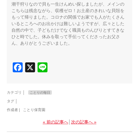
潮干狩りなので貝も一生けんめい探しましたが、メインの
こちらは残念ながら、収穫ゼロ！お土産のきれいな貝殻を
もって帰りました。コロナの関係でお家でも人がたくさん
いるところへのお出かけは難しいようですが、広々とした
自然の中で、子どもだけでなく職員ものんびりとすてきな
ひと時でした。休みを取って手伝ってくださったお父さ
ん、ありがとうございました。
Facebook
X
Line
カテゴリ │
ことりの毎日
タグ │
作成者 |
ことり保育園
« 前の記事へ
│
次の記事へ »