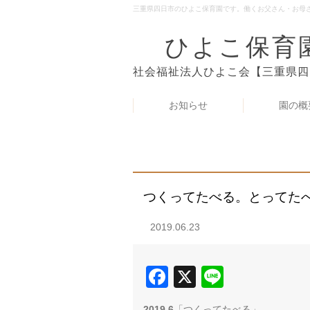
三重県四日市のひよこ保育園です。働くお父さん・お母
ひよこ保育
社会福祉法人ひよこ会【三重県四
お知らせ
園の概
つくってたべる。とってた
2019.06.23
Facebook
X
Line
2019.6
「つくってたべる」