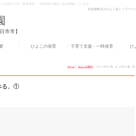
さんの味方です！延長保育・一時保育や遊ぼう会を開催しています。
社会福祉法人ひよこ会トップペー
園
日市市】
要
ひよこの保育
子育て支援・一時保育
ひ
ホーム
>
ひよこの毎日
> つくってたべる。とってたべる。①
べる。①