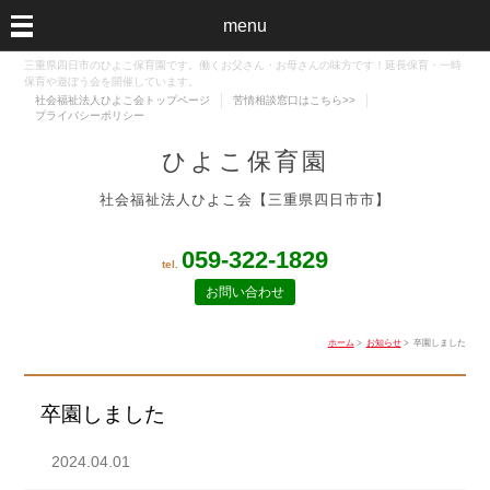
menu
三重県四日市のひよこ保育園です。働くお父さん・お母さんの味方です！延長保育・一時
保育や遊ぼう会を開催しています。
社会福祉法人ひよこ会トップページ
苦情相談窓口はこちら>>
プライバシーポリシー
ひよこ保育園
社会福祉法人ひよこ会【三重県四日市市】
059-322-1829
tel.
お問い合わせ
ホーム
>
お知らせ
> 卒園しました
卒園しました
2024.04.01