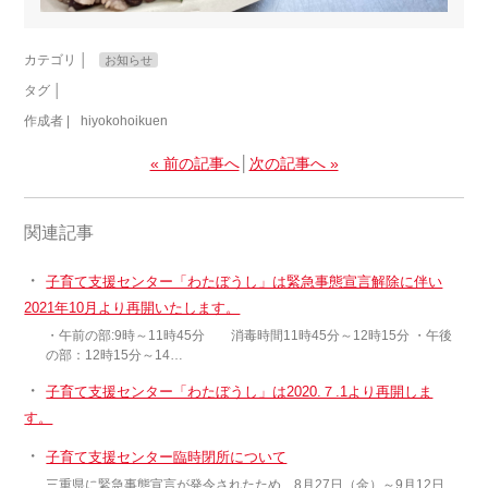
カテゴリ │
お知らせ
タグ │
作成者 |
hiyokohoikuen
« 前の記事へ
│
次の記事へ »
関連記事
・
子育て支援センター「わたぼうし」は緊急事態宣言解除に伴い
2021年10月より再開いたします。
・午前の部:9時～11時45分 消毒時間11時45分～12時15分 ・午後
の部：12時15分～14…
・
子育て支援センター「わたぼうし」は2020.７.1より再開しま
す。
・
子育て支援センター臨時閉所について
三重県に緊急事態宣言が発令されたため、8月27日（金）～9月12日