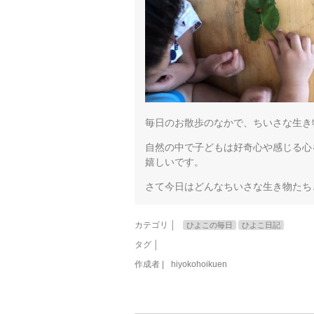
毎日のお散歩のなかで、ちいさな生き
自然の中で子どもは好奇心や感じる心
嬉しいです。
さて今日はどんなちいさな生き物たち
カテゴリ │
ひよこの毎日
ひよこ日記
タグ │
作成者 |
hiyokohoikuen