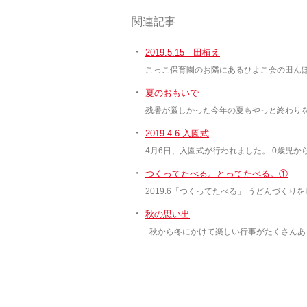
関連記事
・
2019.5.15 田植え
こっこ保育園のお隣にあるひよこ会の田んぼ
・
夏のおもいで
残暑が厳しかった今年の夏もやっと終わりを
・
2019.4.6 入園式
4月6日、入園式が行われました。 0歳児
・
つくってたべる。とってたべる。①
2019.6「つくってたべる」 うどんづく
・
秋の思い出
秋から冬にかけて楽しい行事がたくさんあ