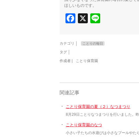
ほしいものです。
Facebook
X
Line
カテゴリ │
ことりの毎日
タグ │
作成者 |
ことり保育園
関連記事
・
ことり保育園の夏（２）なつまつり
8月29日ことりなつまつりを行いました。
・
ことり保育園のなつ
小さい子たちの水遊びは小さなプールやた