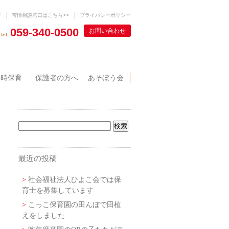
ジ
苦情相談窓口はこちら>>
プライバシーポリシー
059‐340-0500
お問い合わせ
tel.
一時保育
保護者の方へ
あそぼう会
最近の投稿
社会福祉法人ひよこ会では保
育士を募集しています
こっこ保育園の田んぼで田植
えをしました