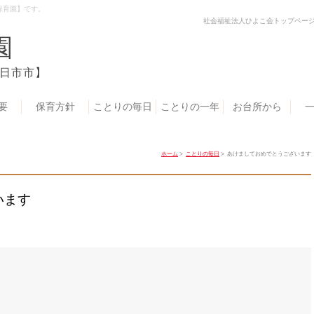
保育園】です。
社会福祉法人ひよこ会トップペー
園
日市市】
要
保育方針
ことりの毎日
ことりの一年
お台所から
ホーム
>
ことりの毎日
> あけましておめでとうございます
います