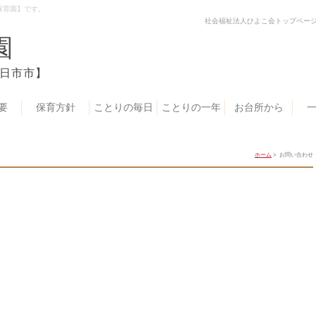
保育園】です。
社会福祉法人ひよこ会トップペー
園
日市市】
要
保育方針
ことりの毎日
ことりの一年
お台所から
ホーム
> お問い合わせ