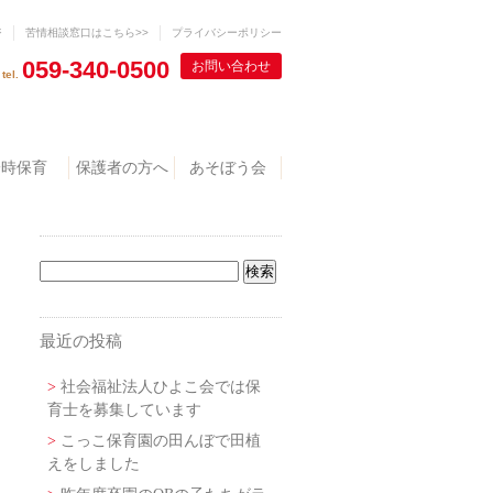
ジ
苦情相談窓口はこちら>>
プライバシーポリシー
059‐340-0500
お問い合わせ
tel.
一時保育
保護者の方へ
あそぼう会
最近の投稿
社会福祉法人ひよこ会では保
育士を募集しています
こっこ保育園の田んぼで田植
えをしました